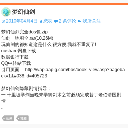
梦幻仙剑
2010年04月4日
恋羽
2 条评论
我所关注
梦幻仙剑完全dos包.zip
仙剑一地图全.rar(10.26M)
玩仙剑的都知道这是什么,很方便,我就不重复了!
uushare网盘下载
数据银行下载
QQ中转站下载
引用页面 http://wap.aapig.com/bbs/book_view.asp?pageba
ck=1&#038;id=405723
梦幻仙剑隐藏剧情指导：
一.十里坡学剑当晚未学御剑术之前必须完成替丁老伯请医剧
情！
...
仙剑
地图