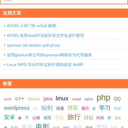
索：
页
近期文章
AI代码 小米门铃 m3u8 解密
AI代码 使用shell对当前目录文件名进行整理
openwrt set docker pull proxy
使用gluetun将公司的openvpn网络转为代理服务
Linux WPS 导出PDF过程中遇到错误 libtiff5
标签
php
linux
c++
java
QQ
docker
nginx
bash
mysql
仙剑
学习
wordpress
博客
动漫
图片
学校
wp
夜
旅行
安卓
手机
日记
年
感受
心情
时间
梦
家
游戏
电影
生活
节日
考试
生日
脚本