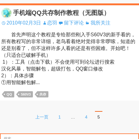
手机端QQ共存制作教程（无图版）
2010年02月3日
恋羽
留下评论
我所关注
首先声明这个教程是专给那些刚入手S60V3的新手看的，
所有教程写的非常详细，老鸟看着绝对觉得非常啰嗦，知道的
还是别看了，但不这样许多人看的还是有些困难。开始吧！
（只适合已破解手机）
1）：工具（点击下载）不会使用可到论坛进行搜索
汉化风暴，智能解包，超级打包，QQ窗口修改
2）：具体步骤
①用智能解包解...
QQ
S60V3
共存
文
上一页
1
…
4
5
章
分
搜